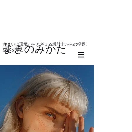
住まいは環境からと考える設計士からの提案。
まきのみかた
森林を守る