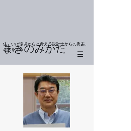
住まいは環境からと考える設計士からの提案。
まきのみかた
森林を守る