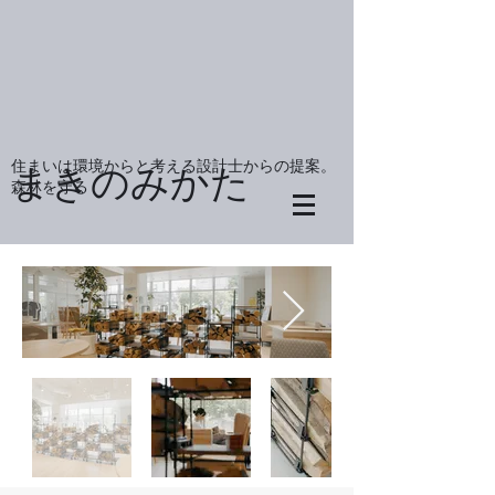
住まいは環境からと考える設計士からの提案。
まきのみかた
森林を守る