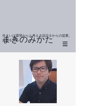
住まいは環境からと考える設計士からの提案。
まきのみかた
森林を守る