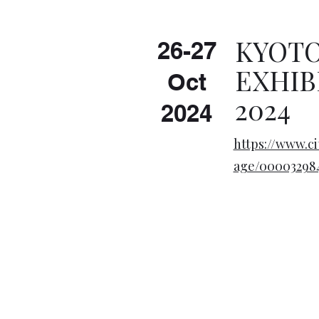
KYOT
26-27
EXHIB
Oct
2024
2024
https://www.ci
age/00003298