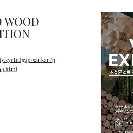
O WOOD
ITION
ty.kyoto.lg.jp/sankan/p
44.html